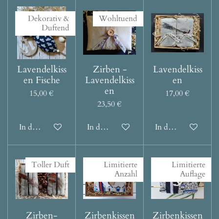
Dekorativ &
Wohltuend
Duftend
Lavendelkiss
Zirben -
Lavendelkiss
en Fische
Lavendelkiss
en
en
15,00 €
17,00 €
23,50 €
In den Warenkorb
In den Warenkorb
In den Warenkorb
Toller Duft
Limitierte
Limitierte
Anzahl
Auflage
Zirben-
Zirbenkissen
Zirbenkissen