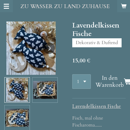
ZU WASSER ZU LAND ZUHAUSE
Zum
Hauptinhalt
springen
Lavendelkissen
Fische
Dekorativ & Duftend
15,00 €
In den
Warenkorb
Lavendelkissen Fische
Fisch, mal ohne
Fischaroma......