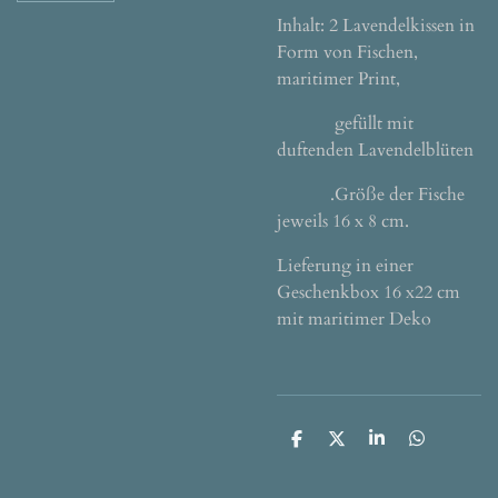
Inhalt: 2 Lavendelkissen in
Form von Fischen,
maritimer Print,
gefüllt mit
duftenden Lavendelblüten
.Größe der Fische
jeweils 16 x 8 cm.
Lieferung in einer
Geschenkbox 16 x22 cm
mit maritimer Deko
T
T
T
T
e
e
e
e
i
i
i
i