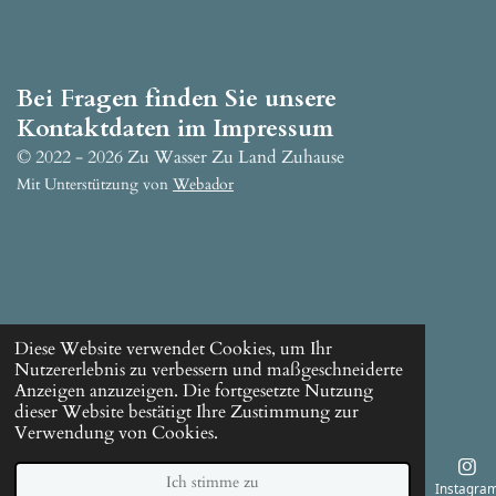
l
l
l
l
e
e
e
e
n
n
n
n
Bei Fragen finden Sie unsere
Kontaktdaten im Impressum
© 2022 - 2026 Zu Wasser Zu Land Zuhause
Mit Unterstützung von
Webador
Diese Website verwendet Cookies, um Ihr
Nutzererlebnis zu verbessern und maßgeschneiderte
Anzeigen anzuzeigen. Die fortgesetzte Nutzung
dieser Website bestätigt Ihre Zustimmung zur
Verwendung von Cookies.
Ich stimme zu
E-Mail
Karte
Instagra