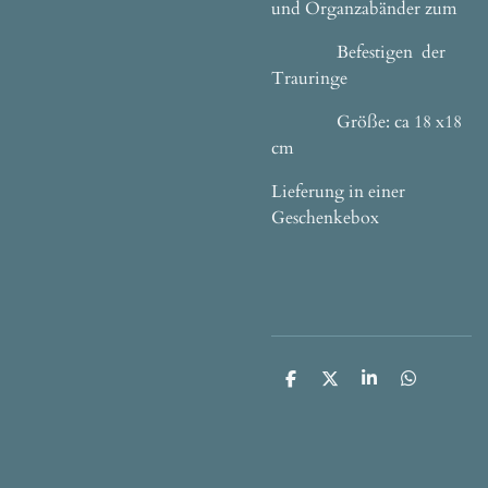
und Organzabänder zum
Befestigen der
Trauringe
Größe: ca 18 x18
cm
Lieferung in einer
Geschenkebox
T
T
T
T
e
e
e
e
i
i
i
i
l
l
l
l
e
e
e
e
n
n
n
n